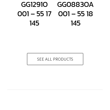
GG1291O
GG0883OA
001 – 55 17
001 – 55 18
145
145
SEE ALL PRODUCTS